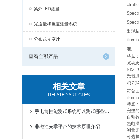
ctr
紫外LED测量
Spectr
Spectr
光通量和色度测量系统
出现
分布式光度计
illumia
准。
查看全部产品
特点
宽动
NIS
光谱
积分球内
相关文章
符合
RELATED ARTICLES
illu
特点
完整
手电筒性能测试系统可以测试哪些参数？
自动
热电
非磁性光学平台的技术原理介绍
测量
可选择