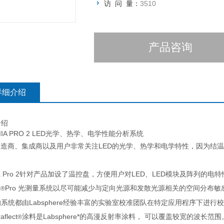
访 问 量：
3510
产品咨询
详细介绍
介绍
UMIA PRO 2 LED光学、热学、电学性能分析系统
制造商、集成商以及用户非常关注LED的光学、热学和电学特性，因为结
。
umia Pro 2针对产品加设了温控盘，方便用户对LED、LED模块及阵列
a
Pro 光测量系统以尽可能减少与定向光源和发散光源相关的空间分布
®
系统都由Labsphere经验丰富的实验室校准团队在特定应用程序下进行校
aflect
涂料是Labsphere*的高漫反射率涂料， 可以覆盖较宽的波长
®