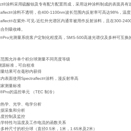
aflect®涂料采用硫酸钡及专有配方配置而成，采用这种涂料制成的表面具有
aflect
涂料不透明，在400-1100nm波长范围内反射率可高达98%，温
®
aflect
在紫外-可见-近红外光谱区内通常被用作反射涂料，且在300-240
®
粘合剂吸收峰。
Pro光测量系统客户定制化程度高，SMS-500高速光谱仪及多种可
®
：
态范围允许单个积分球测量不同亮度等级
T溯源标准，可自校准
测量结果可在毫秒内获得
表面使用Spectraflect
涂料，漫反射率高
®
国家测量标准
mia®Pro的温控单元 （TEC 制冷）
：
的热学、光学、电学分析
数据采集和分析
温度控制及监控
光学特性与温度及工作电流的函数关系
多种尺寸的积分球（直径0.5米，1米，1.65米及2米）