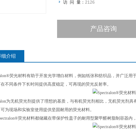
访 问 量：
2126
产品咨询
详细介绍
ctralon®荧光材料有助于开发光学增白材料，例如纸张和纺织品，并广泛用于
可在不同条件下长时间提供高度稳定，可再现的荧光反射率。
ctralon为无机荧光剂提供了理想的基质，与有机荧光剂相比，无机荧光剂具有
，可为现场和实验室使用提供坚固耐用的荧光材料。
Spectralon®荧光材料都储藏在带保护性盖子的耐用型聚甲醛树脂制容器