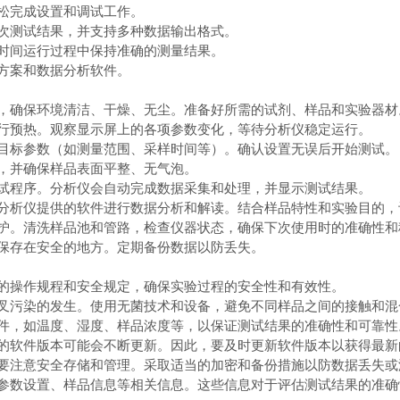
松完成设置和调试工作。
次测试结果，并支持多种数据输出格式。
时间运行过程中保持准确的测量结果。
方案和数据分析软件。
，确保环境清洁、干燥、无尘。准备好所需的试剂、样品和实验器材
行预热。观察显示屏上的各项参数变化，等待分析仪稳定运行。
目标参数（如测量范围、采样时间等）。确认设置无误后开始测试。
，并确保样品表面平整、无气泡。
试程序。分析仪会自动完成数据采集和处理，并显示测试结果。
分析仪提供的软件进行数据分析和解读。结合样品特性和实验目的，
护。清洗样品池和管路，检查仪器状态，确保下次使用时的准确性和
保存在安全的地方。定期备份数据以防丢失。
的操作规程和安全规定，确保实验过程的安全性和有效性。
叉污染的发生。使用无菌技术和设备，避免不同样品之间的接触和混
件，如温度、湿度、样品浓度等，以保证测试结果的准确性和可靠性
的软件版本可能会不断更新。因此，要及时更新软件版本以获得最新
要注意安全存储和管理。采取适当的加密和备份措施以防数据丢失或
参数设置、样品信息等相关信息。这些信息对于评估测试结果的准确